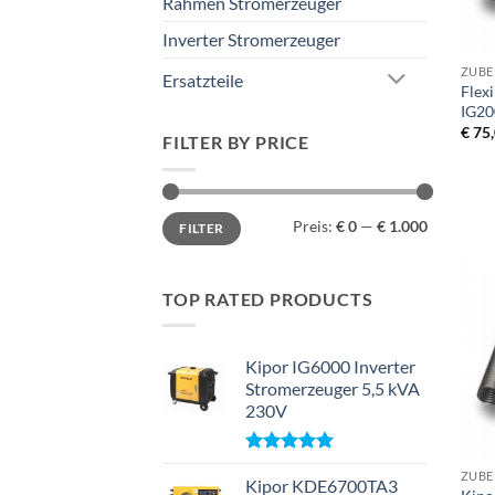
Rahmen Stromerzeuger
+
Inverter Stromerzeuger
ZUB
Ersatzteile
Flex
IG20
€
75,
FILTER BY PRICE
Min.
Max.
Preis:
€ 0
—
€ 1.000
FILTER
Preis
Preis
TOP RATED PRODUCTS
Kipor IG6000 Inverter
Stromerzeuger 5,5 kVA
230V
+
Bewertet
ZUB
mit
Kipor KDE6700TA3
5.00