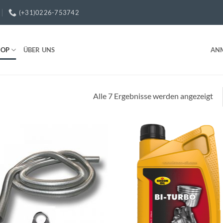
(+31)0226-753742
HOP
ÜBER UNS
AN
Na
Alle 7 Ergebnisse werden angezeigt
Bel
sor
Toevoegen
Toevo
aan
aa
wenslijst
wensli