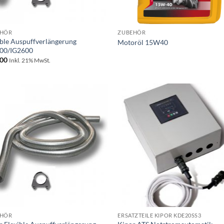
+
EHÖR
ZUBEHÖR
ible Auspuffverlängerung
Motoröl 15W40
00/IG2600
00
Inkl. 21% MwSt.
Toevoegen
Toevo
aan
aa
wenslijst
wensli
+
EHÖR
ERSATZTEILE KIPOR KDE20SS3