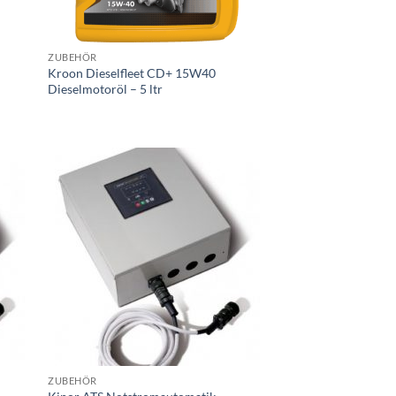
+
ZUBEHÖR
Kroon Dieselfleet CD+ 15W40
Dieselmotoröl – 5 ltr
egen
Toevoegen
n
aan
jst
wenslijst
+
ZUBEHÖR