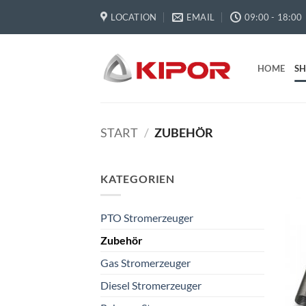
Zum
LOCATION
EMAIL
09:00 - 18:00
Inhalt
springen
HOME
S
START
/
ZUBEHÖR
KATEGORIEN
PTO Stromerzeuger
Zubehör
Gas Stromerzeuger
Diesel Stromerzeuger