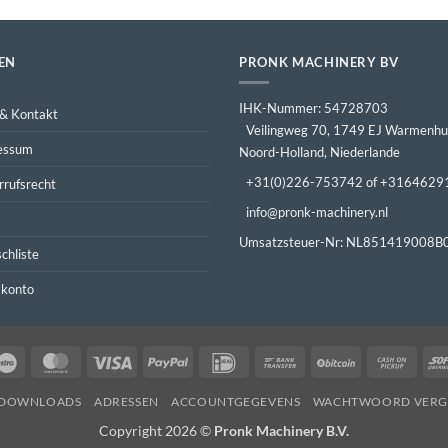
TEN
PRONK MACHINERY BV
IHK-Nummer: 54728703
 & Kontakt
Veilingweg 70, 1749 EJ Warmenhu
essum
Noord-Holland, Niederlande
+31(0)226-753742 of +3164629
rrufsrecht
info@pronk-machinery.nl
Umsatzsteuer-Nr: NL851419008B
chliste
 konto
Maestro
MasterCard
Visa
PayPal
IDeal
Bank
BitCoin
Cash
Transfer
on
DOWNLOADS
ADRESSEN
ACCOUNTGEGEVENS
WACHTWOORD VERG
Picku
Copyright 2026 ©
Pronk Machinery B.V.