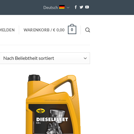
Deutsch
0
MELDEN
WARENKORB /
€
0,00
ch
iebtheit
tiert
egen
Toevoegen
n
aan
jst
wenslijst