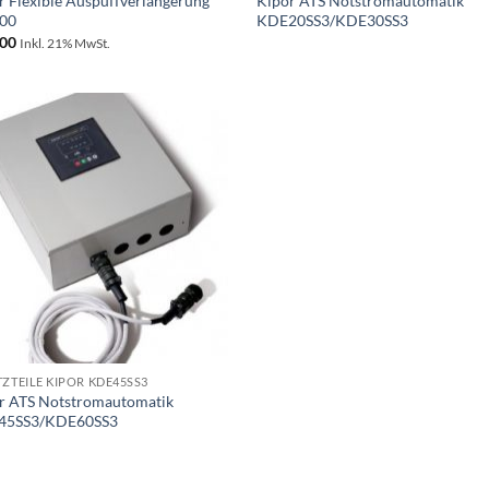
r Flexible Auspuffverlängerung
Kipor ATS Notstromautomatik
00
KDE20SS3/KDE30SS3
00
Inkl. 21% MwSt.
Toevoegen
aan
wenslijst
TZTEILE KIPOR KDE45SS3
r ATS Notstromautomatik
45SS3/KDE60SS3