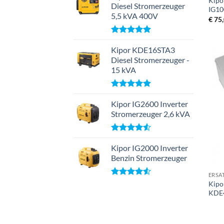
Kipo
von 5
Diesel Stromerzeuger
IG10
5,5 kVA 400V
€
75,
Bewertet
mit
Kipor KDE16STA3
5.00
von 5
Diesel Stromerzeuger -
15 kVA
Bewertet
mit
Kipor IG2600 Inverter
5.00
von 5
Stromerzeuger 2,6 kVA
Bewertet
mit
Kipor IG2000 Inverter
4.50
von 5
Benzin Stromerzeuger
+
ERSA
Bewertet
Kipo
mit
4.50
KDE
von 5