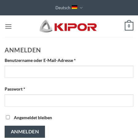
Zum
Deutsch
Inhalt
springen
0
ANMELDEN
Erforderlich
Benutzername oder E-Mail-Adresse
*
Erforderlich
Passwort
*
Angemeldet bleiben
ANMELDEN