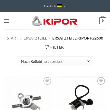
Zum
Deutsch
Inhalt
springen
0
START
/
ERSATZTEILE
/
ERSATZTEILE KIPOR IG2600
FILTER
Toevoegen
Toevoegen
aan
aan
wenslijst
wenslijst