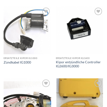
Toevoegen
Toevoegen
aan
aan
wenslijst
wenslijst
ERSATZTEILE KIPOR IG1000
ERSATZTEILE KIPOR IG2600
Kipor entzündliche Controller
Zündkabel IG1000
IG2600/IG3000
Toevoegen
Toevoegen
aan
aan
wenslijst
wenslijst