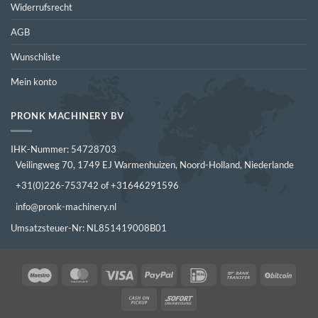
Widerrufsrecht
AGB
Wunschliste
Mein konto
PRONK MACHINERY BV
IHK-Nummer: 54728703
Veilingweg 70, 1749 EJ Warmenhuizen, Noord-Holland, Niederlande
+31(0)226-753742 of +31646291596
info@pronk-machinery.nl
Umsatzsteuer-Nr: NL851419008B01
Maestro
MasterCard
Visa
PayPal
IDeal
Bank
BitCo
Transfer
Cash
Sofort
on