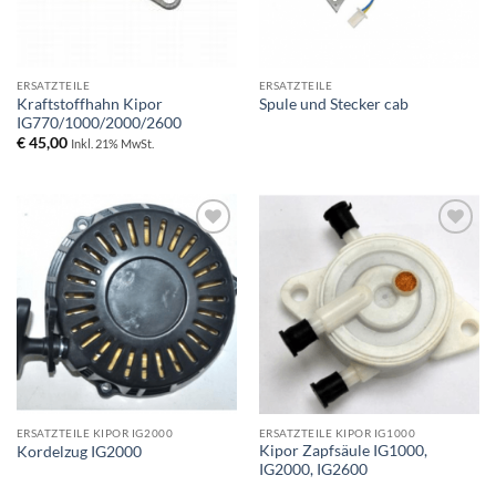
ERSATZTEILE
ERSATZTEILE
Kraftstoffhahn Kipor
Spule und Stecker cab
IG770/1000/2000/2600
€
45,00
Inkl. 21% MwSt.
Toevoegen
Toevoegen
aan
aan
wenslijst
wenslijst
ERSATZTEILE KIPOR IG2000
ERSATZTEILE KIPOR IG1000
Kipor Zapfsäule IG1000,
Kordelzug IG2000
IG2000, IG2600