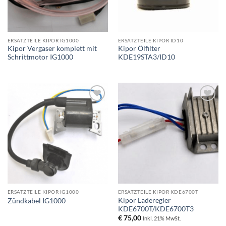
ERSATZTEILE KIPOR IG1000
ERSATZTEILE KIPOR ID10
Kipor Vergaser komplett mit
Kipor Ölfilter
Schrittmotor IG1000
KDE19STA3/ID10
Toevoegen
Toevoegen
aan
aan
wenslijst
wenslijst
ERSATZTEILE KIPOR IG1000
ERSATZTEILE KIPOR KDE6700T
Kipor Laderegler
Zündkabel IG1000
KDE6700T/KDE6700T3
€
75,00
Inkl. 21% MwSt.