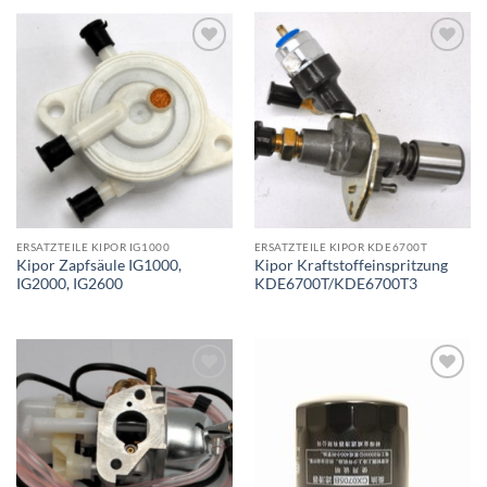
Toevoegen
Toevoegen
aan
aan
wenslijst
wenslijst
ERSATZTEILE KIPOR IG1000
ERSATZTEILE KIPOR KDE6700T
Kipor Zapfsäule IG1000,
Kipor Kraftstoffeinspritzung
IG2000, IG2600
KDE6700T/KDE6700T3
Toevoegen
Toevoegen
aan
aan
wenslijst
wenslijst