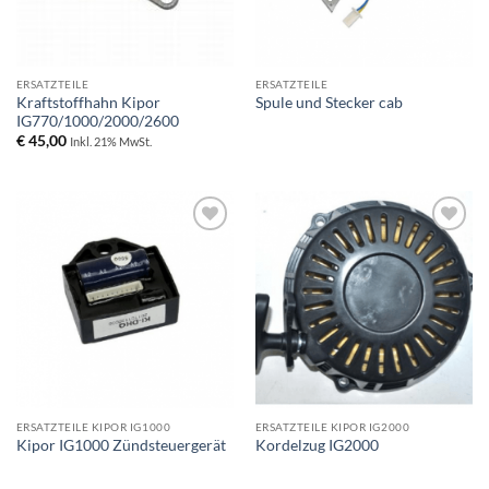
ERSATZTEILE
ERSATZTEILE
Kraftstoffhahn Kipor
Spule und Stecker cab
IG770/1000/2000/2600
€
45,00
Inkl. 21% MwSt.
Toevoegen
Toevoegen
aan
aan
wenslijst
wenslijst
ERSATZTEILE KIPOR IG1000
ERSATZTEILE KIPOR IG2000
Kipor IG1000 Zündsteuergerät
Kordelzug IG2000