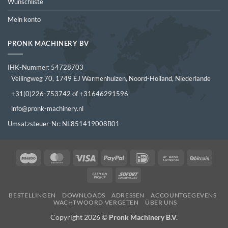
Wunschliste
Mein konto
PRONK MACHINERY BV
IHK-Nummer: 54728703
Veilingweg 70, 1749 EJ Warmenhuizen, Noord-Holland, Niederlande
+31(0)226-753742 of +31646291596
info@pronk-machinery.nl
Umsatzsteuer-Nr: NL851419008B01
Maestro
MasterCard
Visa
PayPal
IDeal
Bank
BitCo
Transfer
Cash
Sofort
on
BESTELLINGEN
DOWNLOADS
ADRESSEN
ACCOUNTGEGEVENS
Pickup
WACHTWOORD VERGETEN
ÜBER UNS
Copyright 2026 ©
Pronk Machinery B.V.