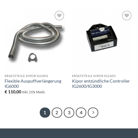
Toevoegen
Toevoegen
aan
aan
wenslijst
wenslijst
ERSATZTEILE KIPOR IG6000
ERSATZTEILE KIPOR IG2600
Flexible Auspuffverlängerung
Kipor entzündliche Controller
IG6000
IG2600/IG3000
€
110,00
Inkl. 21% MwSt.
1
2
3
4