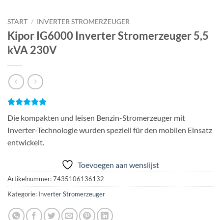
START
/
INVERTER STROMERZEUGER
Kipor IG6000 Inverter Stromerzeuger 5,5
kVA 230V
Bewertet
1
Die kompakten und leisen Benzin-Stromerzeuger mit
mit
5
von
5, basierend
Inverter-Technologie wurden speziell für den mobilen Einsatz
auf
entwickelt.
Kundenbewertung
Toevoegen aan wenslijst
Artikelnummer:
7435106136132
Kategorie:
Inverter Stromerzeuger