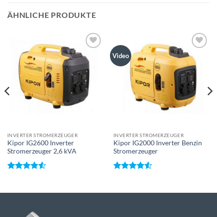
ÄHNLICHE PRODUKTE
Toevoegen
Toevoegen
Video
aan
aan
wenslijst
wenslijst
INVERTER STROMERZEUGER
INVERTER STROMERZEUGER
Kipor IG2600 Inverter
Kipor IG2000 Inverter Benzin
Stromerzeuger 2,6 kVA
Stromerzeuger
Bewertet
Bewertet
mit
4.5
mit
4.5
von 5
von 5