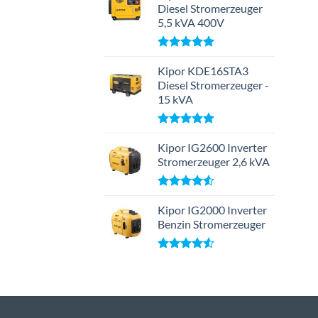
von 5
Diesel Stromerzeuger
5,5 kVA 400V
Bewertet
mit
Kipor KDE16STA3
5.00
von 5
Diesel Stromerzeuger -
15 kVA
Bewertet
mit
Kipor IG2600 Inverter
5.00
von 5
Stromerzeuger 2,6 kVA
Bewertet
mit
Kipor IG2000 Inverter
4.50
von 5
Benzin Stromerzeuger
Bewertet
mit
4.50
von 5