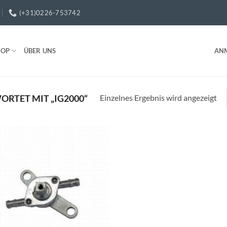
(+31)0226-753742
HOP
ÜBER UNS
AN
Einzelnes Ergebnis wird angezeigt
RTET MIT „IG2000“
Toevoegen
aan
wenslijst