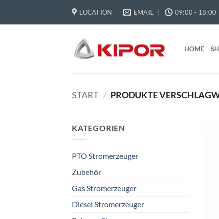
Zum
LOCATION
EMAIL
09:00 - 18:00
Inhalt
springen
HOME
S
START
/
PRODUKTE VERSCHLAGWO
KATEGORIEN
PTO Stromerzeuger
Zubehör
Gas Stromerzeuger
Diesel Stromerzeuger