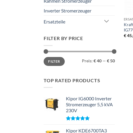
Rahmen Stromerzeuger
+
Inverter Stromerzeuger
ERSA
Ersatzteile
Kraf
IG77
€
45,
FILTER BY PRICE
Min.
Max.
Preis:
€ 40
—
€ 50
FILTER
Preis
Preis
TOP RATED PRODUCTS
Kipor IG6000 Inverter
Stromerzeuger 5,5 kVA
230V
Bewertet
mit
Kipor KDE6700TA3
5.00