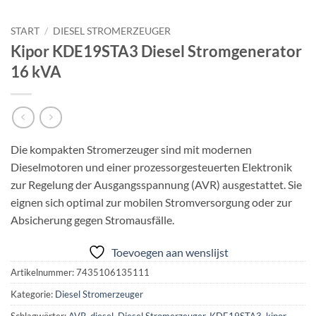
START
/
DIESEL STROMERZEUGER
Kipor KDE19STA3 Diesel Stromgenerator
16 kVA
Die kompakten Stromerzeuger sind mit modernen
Dieselmotoren und einer prozessorgesteuerten Elektronik
zur Regelung der Ausgangsspannung (AVR) ausgestattet. Sie
eignen sich optimal zur mobilen Stromversorgung oder zur
Absicherung gegen Stromausfälle.
Toevoegen aan wenslijst
Artikelnummer:
7435106135111
Kategorie:
Diesel Stromerzeuger
Schlagwörter:
AVR
,
diesel
,
Diesel Stromerzeuger
,
KDE19STA3
,
kipor