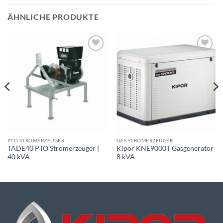
ÄHNLICHE PRODUKTE
Toevoegen
Toevoegen
aan
aan
wenslijst
wenslijst
PTO STROMERZEUGER
GAS STROMERZEUGER
TADE40 PTO Stromerzeuger |
Kipor KNE9000T Gasgenerator
40 kVA
8 kVA